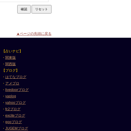
▲ページの先頭に戻る
【占いナビ】
・
関東版
・
関西版
【ブログ】
・
はてなブログ
・
アメブロ
・
livedoorブログ
・
yaplog
・
yahooブログ
・
fc2ブログ
・
exciteブログ
・
gooブログ
・
JUGEMブログ