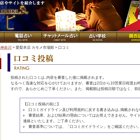
・神奈川
> 愛梨本店 カモメ市場館 > 口コミ
投稿された口コミは､内容を審査した後に掲載されます｡
なるべく迅速な対応を心がけておりますが、審査は2日から10営業日程度お
すので、あらかじめご了承ください。また、掲載順は投稿日順ではなく、前
【口コミ投稿の前に】
口コミガイドライン及び利用規約に反する書き込みは､掲載されな
審査結果、および結果の理由についてはお答えできません。サイ
連絡といたします。ご了承ください。
審査基準については、「口コミガイドライン」をご確認ください