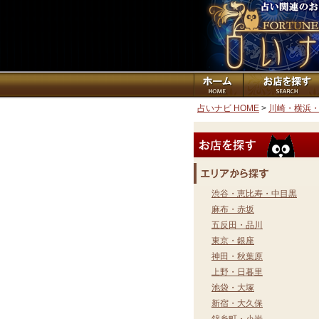
占いナビ HOME
>
川崎・横浜
渋谷・恵比寿・中目黒
麻布・赤坂
五反田・品川
東京・銀座
神田・秋葉原
上野・日暮里
池袋・大塚
新宿・大久保