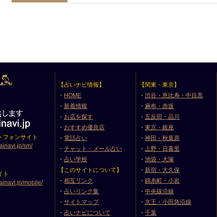
【占いナビ情報】
【関東・東京】
・
HOME
・
渋谷・恵比寿・中目黒
・
新着情報
・
麻布・赤坂
・
お店を探す
・
五反田・品川
・
おすすめ優良店
・
東京・銀座
トフォンサイト
・
電話占い
・
神田・秋葉原
ainavi.jp/sm/
・
チャット・メール占い
・
上野・日暮里
・
占い学校
・
池袋・大塚
【このサイトについて】
・
新宿・大久保
イト
・
相互リンク
・
錦糸町・小岩
ainavi.jp/mobile/
・
占いリンク集
・
中央線沿線
・
サイトマップ
・
京王・小田急沿線
・
占いナビについて
・
千葉