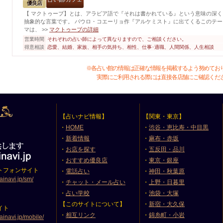
優良店
【 マクトゥーブ】とは、アラビア語で『それは書かれている』という意味の深く
抽象的な言葉です。 パウロ・コエーリョ作『アルケミスト』に出てくるこのテー
マは、
>>
マクトゥーブの詳細
営業時間
それぞれの占い師によって異なりますので、ご相談ください。
得意相談
恋愛、結婚、家族、相手の気持ち、相性、仕事･適職、人間関係、人生相談
※各占い館の情報は正確な情報を掲載するよう努めてお
実際にご利用される際には直接各店舗にご確認くだ
【占いナビ情報】
【関東・東京】
・
HOME
・
渋谷・恵比寿・中目黒
・
新着情報
・
麻布・赤坂
・
お店を探す
・
五反田・品川
・
おすすめ優良店
・
東京・銀座
トフォンサイト
・
電話占い
・
神田・秋葉原
ainavi.jp/sm/
・
チャット・メール占い
・
上野・日暮里
・
占い学校
・
池袋・大塚
【このサイトについて】
・
新宿・大久保
イト
・
相互リンク
・
錦糸町・小岩
ainavi.jp/mobile/