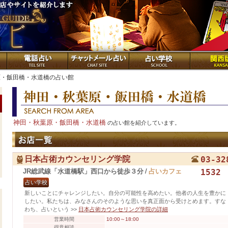
原・飯田橋・水道橋の占い館
神田・秋葉原・飯田橋・水道橋
の占い館を紹介しています。
日本占術カウンセリング学院
03-32
JR総武線「水道橋駅」西口から徒歩３分
/
占いカフェ
1532
占い学校
新しいことにチャレンジしたい。自分の可能性を高めたい。他者の人生を豊かに
したい。私たちは、みなさんのそのような思いを真正面から受けとめます。すな
わち、占いという
>>
日本占術カウンセリング学院の詳細
営業時間
10:00～18:00
得意相談