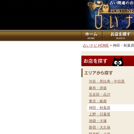
占いナビ HOME
> 神田・秋葉
渋谷・恵比寿・中目黒
麻布・赤坂
五反田・品川
東京・銀座
神田・秋葉原
上野・日暮里
池袋・大塚
新宿・大久保