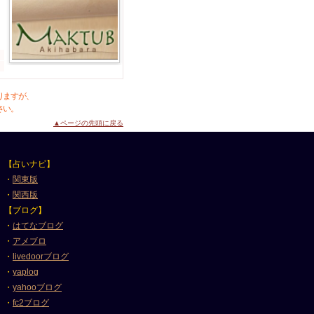
りますが、
さい。
▲ページの先頭に戻る
【占いナビ】
・
関東版
・
関西版
【ブログ】
・
はてなブログ
・
アメブロ
・
livedoorブログ
・
yaplog
・
yahooブログ
・
fc2ブログ