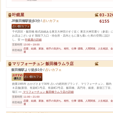
叶鏡屋
03-32
JR飯田橋駅徒歩3分
/
占いカフェ
6155
占い館/カフェ
千代田区・飯田橋 格式由緒ある東京大神宮のすぐ近く 東京大神宮通り（参道）
お店はございます 階段下入口・待合所・店内ともに落ち着いた和の空間に設計
し、安
>>
叶鏡屋の詳細
営業時間
13:00～19:00
恋愛、結婚、家族、相手の気持ち、相性、仕事･適職、人間関係、人生相談、金
得意相談
運
マリフォーチュン 飯田橋ラムラ店
飯田橋駅より徒歩1分
/
占いカフェ
おすすめ
占い館/カフェ
優良店
創業1985年 おかげさまで30年 占いの絶対的ブランド、マリフォーチュン。都内
８店舗(新宿、有楽町1号店、有楽町2号店、飯田橋、高円寺、銀座、新宿三丁目
瑞江
>>
マリフォーチュン 飯田橋ラムラ店の詳細
営業時間
11:00～21:00
恋愛、結婚、家族、相手の気持ち、相性、仕事･適職、人間関係、人生相談、金
得意相談
運