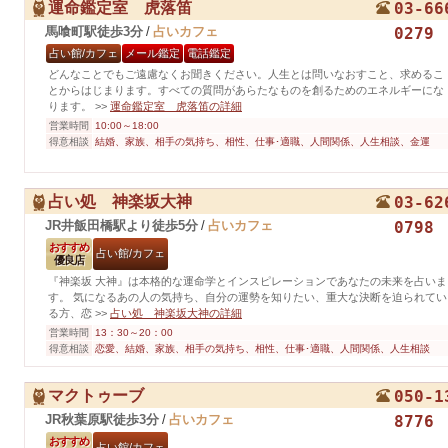
運命鑑定室 虎落笛
03-66
馬喰町駅徒歩3分
/
占いカフェ
0279
占い館/カフェ
メール鑑定
電話鑑定
どんなことでもご遠慮なくお聞きください。人生とは問いなおすこと、求めるこ
とからはじまります。すべての質問があらたなものを創るためのエネルギーにな
ります。
>>
運命鑑定室 虎落笛の詳細
営業時間
10:00～18:00
得意相談
結婚、家族、相手の気持ち、相性、仕事･適職、人間関係、人生相談、金運
占い処 神楽坂大神
03-62
JR井飯田橋駅より徒歩5分
/
占いカフェ
0798
おすすめ
占い館/カフェ
優良店
『神楽坂 大神』は本格的な運命学とインスピレーションであなたの未来を占いま
す。 気になるあの人の気持ち、自分の運勢を知りたい、重大な決断を迫られてい
る方、恋
>>
占い処 神楽坂大神の詳細
営業時間
13：30～20：00
得意相談
恋愛、結婚、家族、相手の気持ち、相性、仕事･適職、人間関係、人生相談
マクトゥーブ
050-1
JR秋葉原駅徒歩3分
/
占いカフェ
8776
おすすめ
占い館/カフェ