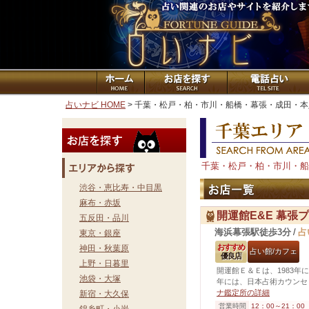
占いナビ HOME
> 千葉・松戸・柏・市川・船橋・幕張・成田・
千葉・松戸・柏・市川・船
渋谷・恵比寿・中目黒
麻布・赤坂
開運館E&E 幕張
五反田・品川
海浜幕張駅徒歩3分
/
占
東京・銀座
おすすめ
神田・秋葉原
占い館/カフェ
優良店
上野・日暮里
開運館Ｅ＆Ｅは、1983年
池袋・大塚
年には、日本占術カウンセ
ナ鑑定所の詳細
新宿・大久保
営業時間
12：00～21：00