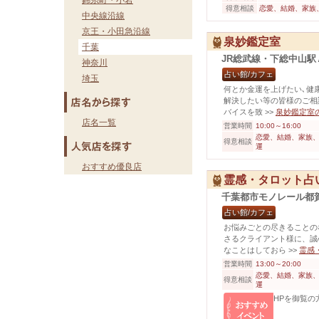
錦糸町・小岩
得意相談
恋愛、結婚、家族
中央線沿線
京王・小田急沿線
泉妙鑑定室
千葉
JR総武線・下総中山駅
神奈川
占い館/カフェ
埼玉
何とか金運を上げたい､健
解決したい等の皆様のご相
バイスを致
>>
泉妙鑑定室
店名一覧
営業時間
10:00～16:00
恋愛、結婚、家族、
得意相談
運
おすすめ優良店
霊感・タロット占
千葉都市モノレール都
占い館/カフェ
お悩みごとの尽きることの
さるクライアント様に、誠
なことはしておら
>>
霊感
営業時間
13:00～20:00
恋愛、結婚、家族、
得意相談
運
HPを御覧の