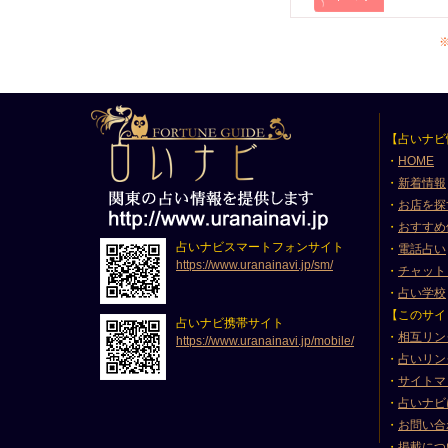
【占いナビ
・
HOME
・
新着情報
・
お店を探
・
おすすめ
占いナビスマートフォンサイト
・
電話占い
https://www.uranainavi.jp/sm/
・
チャット
・
占い学校
【このサイ
占いナビ携帯サイト
・
相互リン
https://www.uranainavi.jp/mobile/
・
占いリン
・
サイトマ
・
占いナビ
・
お問い合
・
掲載につ