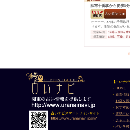
麻布十番駅から徒歩5分
おすすめ
占い館/カフェ
優良店
オーナー占い師の千田歌秋
ります。希望の先生がいる
営業時間
14時～翌3時 
得意相談
結婚、不倫、家
【占いナビ
・
HOME
・
新着情報
・
お店を探
・
おすすめ
占いナビスマートフォンサイト
・
電話占い
https://www.uranainavi.jp/sm/
・
チャット
・
占い学校