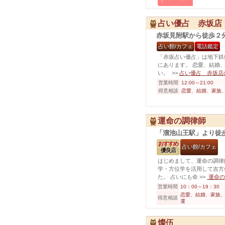
占い優占 赤坂店
赤坂見附駅から徒歩２
占い館/カフェ
電話鑑定
「赤坂占い優占」は地下鉄
にあります。 恋愛、結婚
い。
>>
占い優占 赤坂店
営業時間
12:00～21:00
得意相談
恋愛、結婚、家族
運命の調律師
「溜池山王駅」より徒
おすすめ
占い館/カフェ
優良店
はじめまして、運命の調律
学・方位学を活用して吉方
た。 占いにも命
>>
運命の
営業時間
10：00～19：30
恋愛、結婚、家族、
得意相談
運
燦伍