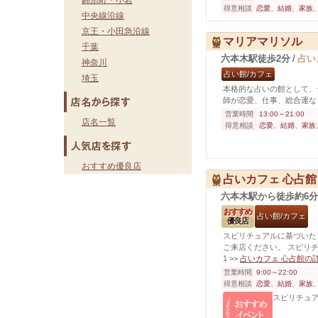
錦糸町・小岩
得意相談
恋愛、結婚、家族
中央線沿線
京王・小田急沿線
マリアマリソル
千葉
六本木駅徒歩2分
/
占い
神奈川
占い館/カフェ
埼玉
本格的な占いの館として、
師が恋愛、仕事、総合運な
営業時間
13:00～21:00
店名一覧
得意相談
恋愛、結婚、家族
おすすめ優良店
占いカフェ 心占館
六本木駅から徒歩約6
おすすめ
占い館/カフェ
優良店
スピリチュアルに基づいた
ご来店ください。 スピリチュ
1
>>
占いカフェ 心占館の
営業時間
9:00～22:00
得意相談
恋愛、結婚、家族
スピリチュアル