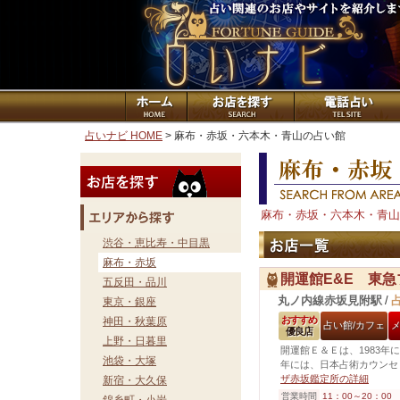
占いナビ HOME
> 麻布・赤坂・六本木・青山の占い館
麻布・赤坂・六本木・青山
渋谷・恵比寿・中目黒
麻布・赤坂
開運館E&E 東
五反田・品川
丸ノ内線赤坂見附駅
/
東京・銀座
おすすめ
神田・秋葉原
占い館/カフェ
優良店
上野・日暮里
開運館Ｅ＆Ｅは、1983年
池袋・大塚
年には、日本占術カウンセ
ザ赤坂鑑定所の詳細
新宿・大久保
営業時間
11：00～20：00