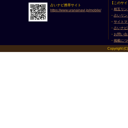
【このサイ
占いナビ携帯サイト
・
相互リン
https://www.uranainavi.jp/mobile/
・
占いリン
・
サイトマ
・
占いナビ
・
お問い合
・
掲載につ
Copyright (C